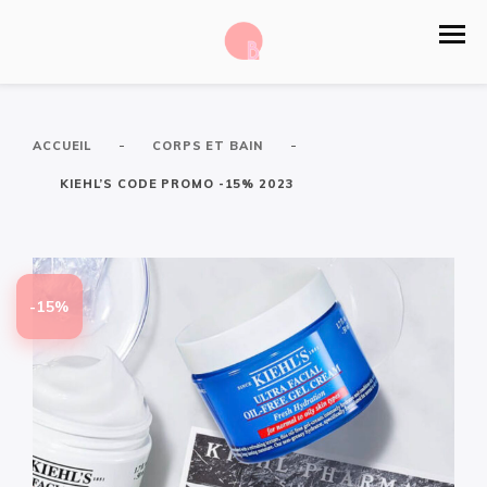
-
-
ACCUEIL
CORPS ET BAIN
KIEHL’S CODE PROMO -15% 2023
-15%