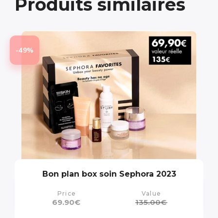
Produits similaires
-49%
Bon plan box soin Sephora 2023
Price
Value
69.90
€
135.00
€