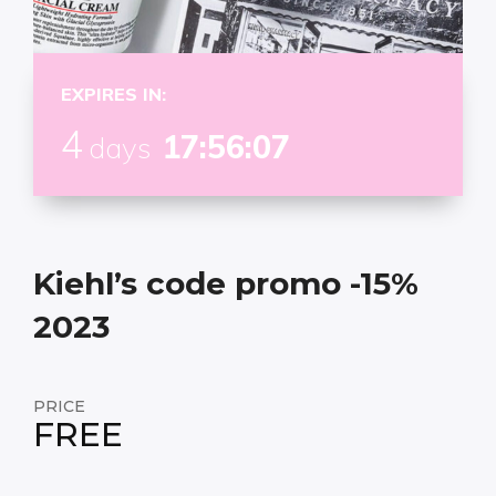
EXPIRES IN:
4
17:56:06
days
Kiehl’s code promo -15%
2023
PRICE
FREE