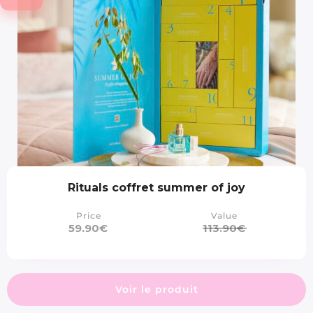
Rituals coffret summer of joy
Price
Value
59.90
€
113.90
€
Voir le produit