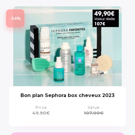
-54%
Bon plan Sephora box cheveux 2023
Price
Value
49.90
€
107.00
€