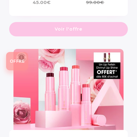
45.00
€
99.00
€
Voir l'offre
OFFRE