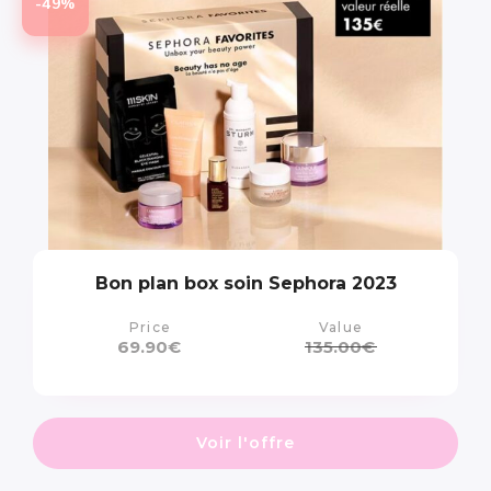
-49%
Bon plan box soin Sephora 2023
Price
Value
69.90
€
135.00
€
Voir l'offre